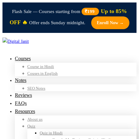
Up to 85%
Flash Sale — Courses starting from
₹199
OFF 🔥
Offer ends Sunday midnight.
Enroll Now →
Courses
Course in Hindi
Couses in English
Notes
SEO Notes
Reviews
FAQs
Resources
About us
Quiz
Quiz in Hindi