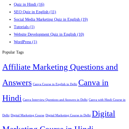
Quiz in Hindi
(16)
SEO Quiz in English
(11)
Social Media Marketing Quiz in English
(19)
Tutorials
(1)
Website Development Quiz in English
(10)
WordPress
(1)
Popular Tags
Affiliate Marketing Questions and
Answers
Canva in
Canva Course in English in Delhi
Hindi
Canva Interview Questions and Answers in Delhi
Canva with Hindi Course in
Digital
Delhi
Digital Marketing Course
Digital Marketing Course in Delhi