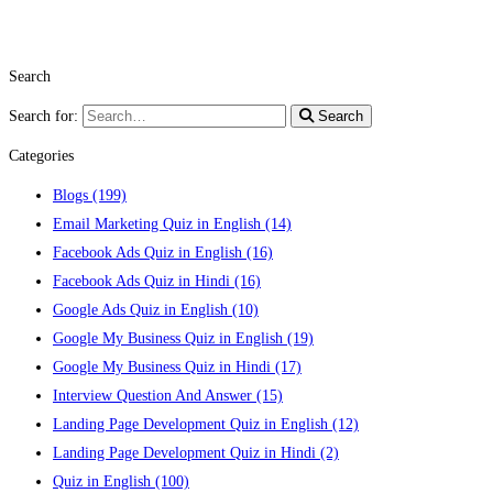
Search
Search for:
Search
Categories
Blogs
(199)
Email Marketing Quiz in English
(14)
Facebook Ads Quiz in English
(16)
Facebook Ads Quiz in Hindi
(16)
Google Ads Quiz in English
(10)
Google My Business Quiz in English
(19)
Google My Business Quiz in Hindi
(17)
Interview Question And Answer
(15)
Landing Page Development Quiz in English
(12)
Landing Page Development Quiz in Hindi
(2)
Quiz in English
(100)