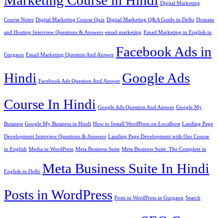
Marketing Course in Hindi
Digital Marketing
Course Notes
Digital Marketing Course Quiz
Digital Marketing Q&A Guide in Delhi
Domain
and Hosting Interview Questions & Answers
email marketing
Email Marketing in English in
Facebook Ads in
Gurgaon
Email Marketing Question And Answer
Hindi
Google Ads
Facebook Ads Question And Answer
Course In Hindi
Google Ads Question And Answer
Google My
Business
Google My Business in Hindi
How to Install WordPress on Localhost
Landing Page
Development Interview Questions & Answers
Landing Page Development with Our Course
in English
Media in WordPress
Meta Business Suite
Meta Business Suite: The Complete in
Meta Business Suite In Hindi
English in Delhi
Posts in WordPress
Posts in WordPress in Gurgaon
Search