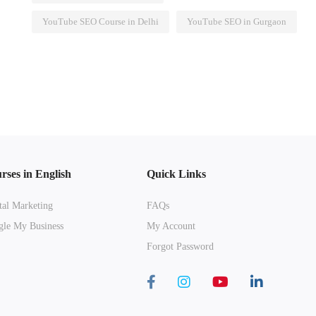
YouTube SEO Course in Delhi
YouTube SEO in Gurgaon
rses in English
Quick Links
tal Marketing
FAQs
le My Business
My Account
Forgot Password