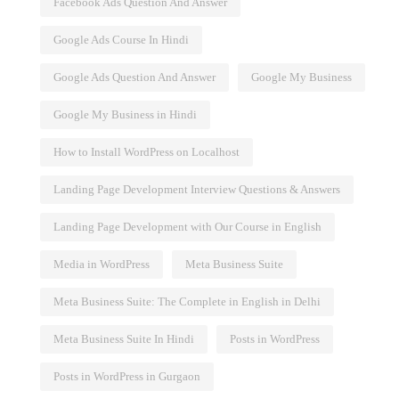
Facebook Ads Question And Answer
Google Ads Course In Hindi
Google Ads Question And Answer
Google My Business
Google My Business in Hindi
How to Install WordPress on Localhost
Landing Page Development Interview Questions & Answers
Landing Page Development with Our Course in English
Media in WordPress
Meta Business Suite
Meta Business Suite: The Complete in English in Delhi
अपने Google My Business
Meta Business Suite In Hindi
Posts in WordPress
ogle My
प्रोफाइल पर अपडेट, ऑफर, या इवेंट
Posts in WordPress in Gurgaon
कैसे पता
कैसे पोस्ट करें?