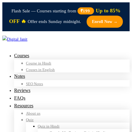
Up to 85%
Flash Sale — Courses starting from
₹199
OFF 🔥
Offer ends Sunday midnight.
Enroll Now →
Courses
Course in Hindi
Couses in English
Notes
SEO Notes
Reviews
FAQs
Resources
About us
Quiz
Quiz in Hindi