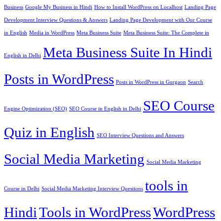
Business
Google My Business in Hindi
How to Install WordPress on Localhost
Landing Page
Development Interview Questions & Answers
Landing Page Development with Our Course
in English
Media in WordPress
Meta Business Suite
Meta Business Suite: The Complete in
Meta Business Suite In Hindi
English in Delhi
Posts in WordPress
Posts in WordPress in Gurgaon
Search
SEO Course
Engine Optimization (SEO)
SEO Course in English in Delhi
Quiz in English
SEO Interview Questions and Answers
Social Media Marketing
Social Media Marketing
tools in
Course in Delhi
Social Media Marketing Interview Questions
Hindi
Tools in WordPress
WordPress